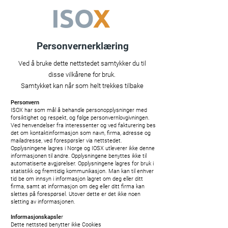
Personvernerklæring
Ved å bruke dette nettstedet samtykker du til
disse vilkårene for bruk.
Samtykket kan når som helt trekkes tilbake
Personvern
ISOX har som mål å behandle personopplysninger med
forsiktighet og respekt, og følge personvernlovgivningen.
Ved henvendelser fra interessenter og ved fakturering bes
det om kontaktinformasjon som navn, firma, adresse og
mailadresse, ved forespørsler via nettstedet.
Opplysningene lagres i Norge og IOSX utleverer ikke denne
informasjonen til andre. Opplysningene benyttes ikke til
automatiserte avgjørelser. Opplysningene lagres for bruk i
statistikk og fremtidig kommunikasjon. Man kan til enhver
tid be om innsyn i informasjon lagret om deg eller ditt
firma, samt at informasjon om deg eller ditt firma kan
slettes på forespørsel. Utover dette er det ikke noen
sletting av informasjonen.
Informasjonskapsle
r
Dette nettsted benytter ikke Cookies