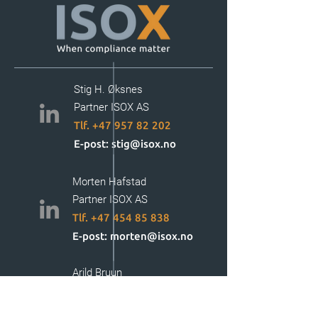
Stig H. Øksnes
Partner ISOX AS
Tlf. +47 957 82 202
E-post: stig@isox.no
Morten Hafstad
Partner ISOX AS
Tlf. +47 454 85 838
E-post: morten@isox.no
Arild Bruun
Partner ISOX AS
Tlf. +47 918 43 125