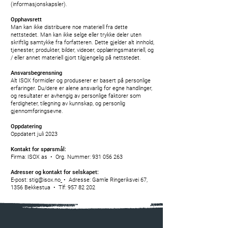
(informasjonskapsler).
Opphavsrett
Man kan ikke distribuere noe materiell fra dette
nettstedet. Man kan ikke selge eller trykke deler uten
skriftlig samtykke fra forfatteren. Dette gjelder alt innhold,
tjenester, produkter, bilder, videoer, opplæringsmateriell, og
/ eller annet materiell gjort tilgjengelig på nettstedet.
Ansvarsbegrensning
Alt ISOX formidler og produserer er basert på personlige
erfaringer. Du/dere er alene ansvarlig for egne handlinger,
og resultater er avhengig av personlige faktorer som
ferdigheter, tilegning av kunnskap, og personlig
gjennomføringsevne.
Oppdatering
Oppdatert juli 2023
Kontakt for spørsmål:
Firma: ISOX as • Org. Nummer:
931 056 263
Adresser og kontakt for selskapet:
E-post: stig@isox.no
• Adresse: Gamle Ringeriksvei 67,
1356 Bekkestua • Tlf:
957 82 202